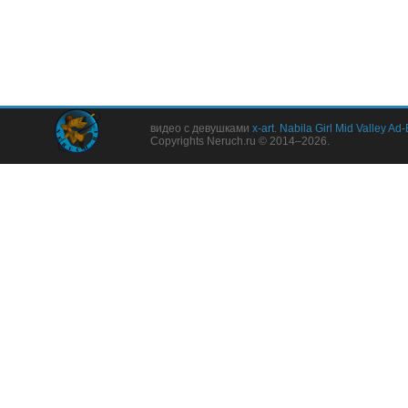
видео с девушками
x-art
.
Nabila Girl Mid Valley Ad
Copyrights Neruch.ru © 2014–2026.