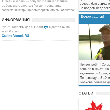
1. Цели и задачи — популяризация и развитие
вечера был заплан
рыболовного спорта в России, пропаганда
на водоём недалеко
современных принципов спортивного рыболовства;
Встал около
Вечер удался!
ИНФОРМАЦИЯ
тут
Купить костюмы для рыбалки
с доставкой по
всей России
Casino Vostok RU
Привет ребят! Сего
решили выехать на 
недалеко от Орла, 
По приезду в 5-10 к
Болхова поливал д
СТАТЬИ