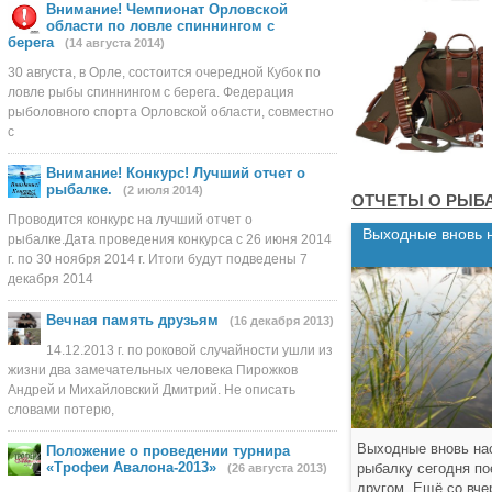
Внимание! Чемпионат Орловской
области по ловле спиннингом с
берега
(14 августа 2014)
30 августа, в Орле, состоится очередной Кубок по
ловле рыбы спиннингом с берега. Федерация
рыболовного спорта Орловской области, совместно
с
Внимание! Конкурс! Лучший отчет о
рыбалке.
(2 июля 2014)
ОТЧЕТЫ О РЫБ
Проводится конкурс на лучший отчет о
Выходные вновь 
рыбалке.Дата проведения конкурса с 26 июня 2014
г. по 30 ноября 2014 г. Итоги будут подведены 7
декабря 2014
Вечная память друзьям
(16 декабря 2013)
14.12.2013 г. по роковой случайности ушли из
жизни два замечательных человека Пирожков
Андрей и Михайловский Дмитрий. Не описать
словами потерю,
Выходные вновь на
Положение о проведении турнира
«Трофеи Авалона-2013»
рыбалку сегодня по
(26 августа 2013)
другом. Ещё со вче