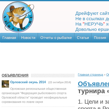
Дрейфуют сайт
Не в ссылках д
На
"
НЕРУЧЬ
"
х
Довольно ерши
Главная
Новости
Отчеты о рыбалке
Статьи
Поэзия
Главная страница
»
О
ОБЪЯВЛЕНИЯ
Объявле
Орловский окунь 2014
(22 октября 2014)
Орловская региональная общественная
турнира 
организация “Федерация рыболовного спорта
Орловской области” проводит неофициальные
1. Цели и задачи – популяризация и развитие рыболовного спорта в России, пропаганда современных принципов спортивного рыболовства; – выявление сильнейших спортсменов по спортивной ловле на спиннинг с берега; – повышение мастерства спортсменов, обмен опытом спортивной и тренерской работы в рыболовно-спортивных обществах и клубах России. 2. Организаторы соревнований Общее руководство по организации соревнований осуществляет Пензенский рыболовно-охотничий клуб «Авалон». Подготовку соревнований осуществляет Оргкомитет в составе: – Иванчиков Александр Владимирович — председатель оргкомитета; – члены оргкомитета: Подложенов Вадим Владимирович, Масляев Андрей Александрович. По вопросам, связанным с организацией и проведением соревнований, обращаться по телефонам: +79273750629 3. Место и время проведения соревнований Соревнования проводятся с 27 сентября по 30 сентября 2013 года. Место проведения — акватория рыболовно-охотничьей базы «Авалон», Астраханская область, адрес, Харабалинский район, с. Речное. 4. Требования к участникам и условия их допуска К участию в соревнованиях допускаются приглашенные команды от региональных партнеров рыболовно-охотничьего клуба «Авалон» (проживание, питание на базе бесплатное), а также все желающие, достигшие 18-летнего возраста, независимо от пола и спортивного разряда. Так же допускаются участники от 16 до 18 лет с присутствием родителей или с их письменного разрешения, участники до 16 лет допускаются только с присутствием родителей (проживание, питание на базе платное, согласно прейскуранта). Возраст участников определяется на 01 января 2013 г. Участники должны сформировать команду из трех человек: три спортсмена, один из них капитан. Команды, прибывшие в неполном составе, к соревнованиям не допускаются. Участники соревнований обязаны знать и соблюдать меры безопасности, знать и соблюдать Правила спортивного рыболовства, Положение, Регламент и Правила соревнований. К соревнов
соревнования по ловле окуня