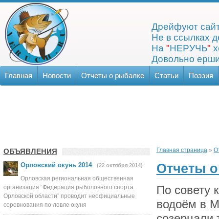
Дрейфуют сайт
Не в ссылках д
На
"
НЕРУЧЬ
"
х
Довольно ерши
Главная
Новости
Отчеты о рыбалке
Статьи
Поэзия
Главная страница
»
О
ОБЪЯВЛЕНИЯ
Отчеты о
Орловский окунь 2014
(22 октября 2014)
Орловская региональная общественная
организация “Федерация рыболовного спорта
По совету 
Орловской области” проводит неофициальные
водоём в М
соревнования по ловле окуня
созерцали 