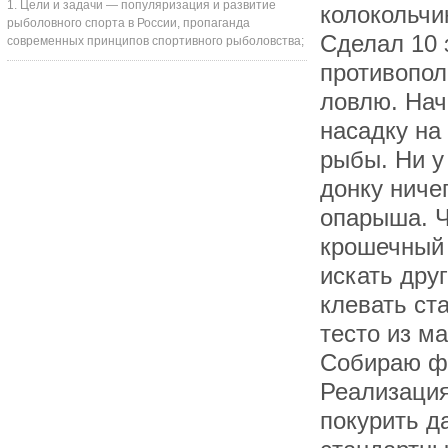
1. Цели и задачи — популяризация и развитие
колокольчи
рыболовного спорта в России, пропаганда
Сделал 10 
современных принципов спортивного рыболовства;
противопол
ловлю. Нач
насадку на
рыбы. Ни у
донку ничег
опарыша. Ч
крошечный 
искать дру
клевать ст
тесто из ма
Собираю фи
Реализация
покурить д