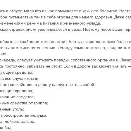
сь в отпуск, мало кто из нас помышляет о каких-то болячках. Наст
юбое путешествие таит в себе угрозы для нашего здоровья. Даже с
 изменениями режима питания и жизненного уклада.
еских странах риски увеличиваются в разы. Поэтому небольшая пер
 обратные крайности тоже не стоит. Брать лекарства от всех болез
сли вы наметили путешествие в Уганду самостоятельно, вряд ли там
ния.
очередь, следует учитывать повадки собственного организма. Лека
ь постоянно, забывать не стоит. Если в дороге вас может укачать 
вующее средство.
на все случаи жизни
ого спокойствия в дорогу следует взять с собой:
ающие средства;
жающие средства;
нные средства от гриппа;
анный уголь;
от расстройства желудка;
та, лейкопластырь;
ли йод.