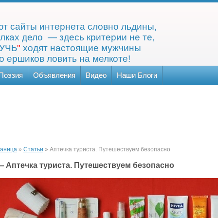
т сайты интернета словно льдины,
лках дело — здесь критерии не те,
УЧЬ
"
ходят настоящие мужчины
 ершиков ловить на мелкоте!
Поэзия
Объявления
Видео
Наши Блоги
раница
»
Статьи
» Аптечка туриста. Путешествуем безопасно
—
Аптечка туриста. Путешествуем безопасно