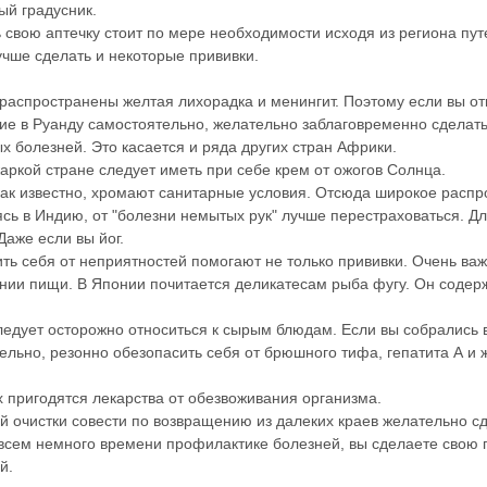
ый градусник.
 свою аптечку стоит по мере необходимости исходя из региона пут
учше сделать и некоторые прививки.
распространены желтая лихорадка и менингит. Поэтому если вы от
ие в Руанду самостоятельно, желательно заблаговременно сделать
х болезней. Это касается и ряда других стран Африки.
аркой стране следует иметь при себе крем от ожогов Солнца.
как известно, хромают санитарные условия. Отсюда широкое распр
сь в Индию, от "болезни немытых рук" лучше перестраховаться. Дл
Даже если вы йог.
ть себя от неприятностей помогают не только прививки. Очень ва
нии пищи. В Японии почитается деликатесам рыба фугу. Он содер
ледует осторожно относиться к сырым блюдам. Если вы собрались в
ельно, резонно обезопасить себя от брюшного тифа, гепатита А и 
х пригодятся лекарства от обезвоживания организма.
й очистки совести по возвращению из далеких краев желательно сд
всем немного времени профилактике болезней, вы сделаете свою 
й.