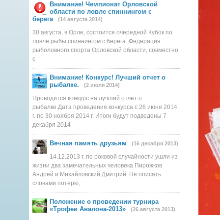
Внимание! Чемпионат Орловской
области по ловле спиннингом с
берега
(14 августа 2014)
30 августа, в Орле, состоится очередной Кубок по
ловле рыбы спиннингом с берега. Федерация
рыболовного спорта Орловской области, совместно
с
Внимание! Конкурс! Лучший отчет о
рыбалке.
(2 июля 2014)
Проводится конкурс на лучший отчет о
рыбалке.Дата проведения конкурса с 26 июня 2014
г. по 30 ноября 2014 г. Итоги будут подведены 7
декабря 2014
Вечная память друзьям
(16 декабря 2013)
14.12.2013 г. по роковой случайности ушли из
жизни два замечательных человека Пирожков
Андрей и Михайловский Дмитрий. Не описать
словами потерю,
Положение о проведении турнира
«Трофеи Авалона-2013»
(26 августа 2013)