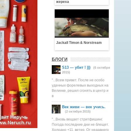
жереха
Jackall Timon & Norstream
БЛОГИ
S13 — убит ! )))
(6 октября
2015)
"...Всем привет. После не особо
удачных форелевых выходных на
Велинке, решил сгонять в центр и
в
Век живи — век учись.
(2 октября 2015)
"...Вновь вещает стритфишинг.
Погода последние дни не блещет.
Холодно +11, ветер. От недавнего