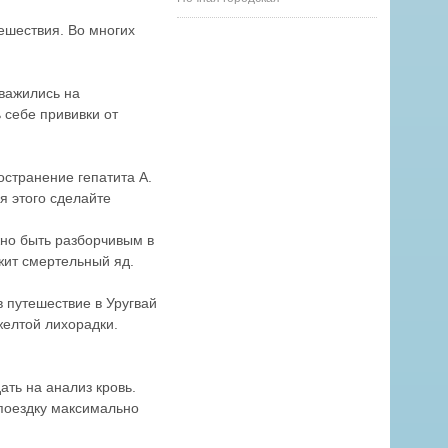
ешествия. Во многих
важились на
 себе прививки от
остранение гепатита А.
я этого сделайте
жно быть разборчивым в
жит смертельный яд.
 путешествие в Уругвай
желтой лихорадки.
ать на анализ кровь.
поездку максимально