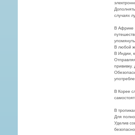
электронн
Дополнять
случаях л
В Африке 
путешеств
упомянуты
В любой ж
В Индии, 
Отправляя
прививку. 
Обезопаси
употребле
В Корее с
самостоят
В тропика
Для полно
Уделив со
безопасно