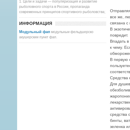
1. Цели и задачи — популяризация и развитие
рыболовного спорта в России, пропаганда
Отправляя
современных принципов спортивного рыболовства;
все же, л
связана с
ИНФОРМАЦИЯ
В экзотич
Модульный фап
модульныи фельдшерско
повредит.
акушерскии пункт фап.
Впадать в
к чему. Е
обмороже
В первую 
пользуетес
соответст
Средства 
Для душевн
обезболив
жаропони
лекарстве
активиров
средства 
бинты, ва
зеленка и