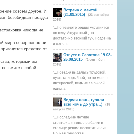
Встреча с мечтой
роение совсем другое. И
(21.09.2015)
(23 сентября
амая безобидная поездка
2015)
"...По темноте решил укрупнится
естраховка никогда не
по весу. Аккуратный , но
достаточно звонкий тук. Подсечка
ней мира совершенно ни
и вот он.
 пригодятся средства от
Отпуск в Саратове 19.08-
26.08.2015
(2 сентября
рства, которыми вы
2015)
— возьмите с собой
"...Поездка выдалась трудовой,
пусть малорыбной, но не менее
интересной, ведь не за рыбой
едим, а
Видели ночь, гуляли
всю ночь до утра...)
(15
августа 2015)
"...Последние летние
стритфишинговые рыбалки в
столице решил посвятить ночи.
Ночная городская