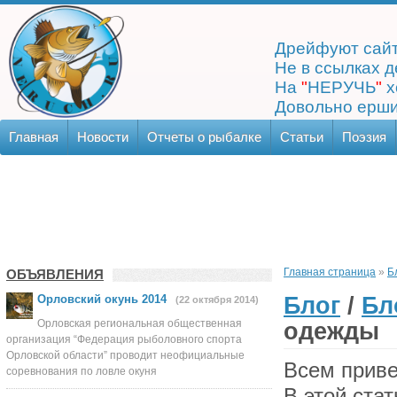
Дрейфуют сайт
Не в ссылках д
На
"
НЕРУЧЬ
"
х
Довольно ерши
Главная
Новости
Отчеты о рыбалке
Статьи
Поэзия
Главная страница
»
Б
ОБЪЯВЛЕНИЯ
Блог
/
Бл
Орловский окунь 2014
(22 октября 2014)
Орловская региональная общественная
одежды
организация “Федерация рыболовного спорта
Орловской области” проводит неофициальные
Всем приве
соревнования по ловле окуня
В этой ста