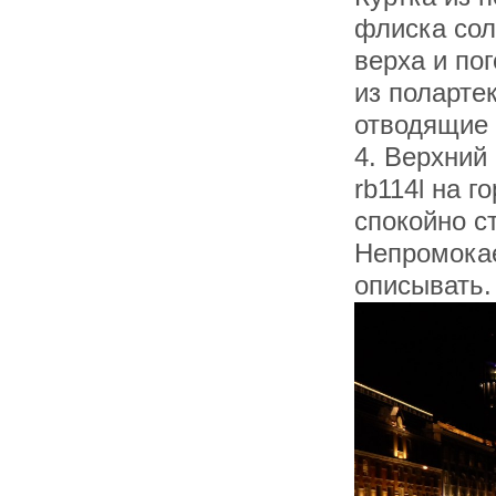
флиска сол
верха и по
из поларте
отводящие 
4. Верхний
rb114l на 
спокойно с
Непромокае
описывать.