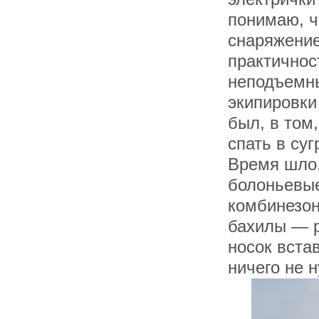
понимаю, ч
снаряжение
практичнос
неподъемны
экипировки
был, в том,
спать в суг
Время шло,
болоньевы
комбинезон
бахилы — р
носок вста
ничего не 