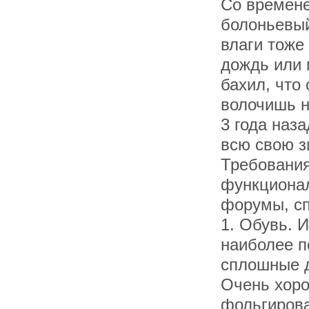
Со времене
болоньевый
влаги тоже
дождь или 
бахил, что
волочишь н
3 года наз
всю свою з
Требования
функционал
форумы, сп
1. Обувь. 
наиболее п
сплошные д
Очень хоро
фольгирова