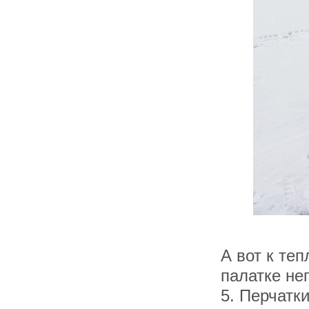
А вот к те
палатке неп
5. Перчатки