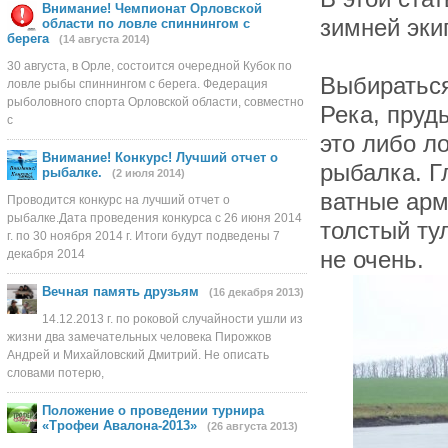
Внимание! Чемпионат Орловской
зимней эки
области по ловле спиннингом с
берега
(14 августа 2014)
30 августа, в Орле, состоится очередной Кубок по
Выбираться
ловле рыбы спиннингом с берега. Федерация
рыболовного спорта Орловской области, совместно
Река, пруд
с
это либо л
Внимание! Конкурс! Лучший отчет о
рыбалка. Г
рыбалке.
(2 июля 2014)
ватные арм
Проводится конкурс на лучший отчет о
рыбалке.Дата проведения конкурса с 26 июня 2014
толстый ту
г. по 30 ноября 2014 г. Итоги будут подведены 7
декабря 2014
не очень.
Вечная память друзьям
(16 декабря 2013)
14.12.2013 г. по роковой случайности ушли из
жизни два замечательных человека Пирожков
Андрей и Михайловский Дмитрий. Не описать
словами потерю,
Положение о проведении турнира
«Трофеи Авалона-2013»
(26 августа 2013)