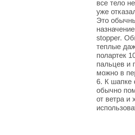
все тело н
уже отказа
Это обычны
назначение
stopper. О
теплые даж
полартек 1
пальцев и 
можно в пе
6. К шапке
обычно пом
от ветра и
использова