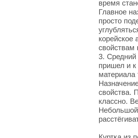
время стан
Главное на
просто под
углублятьс
корейское 
свойствам 
3. Средний
пришел и к
материала 
Назначение
свойства. 
классно. В
Небольшой 
расстёгиват
Куртка из 