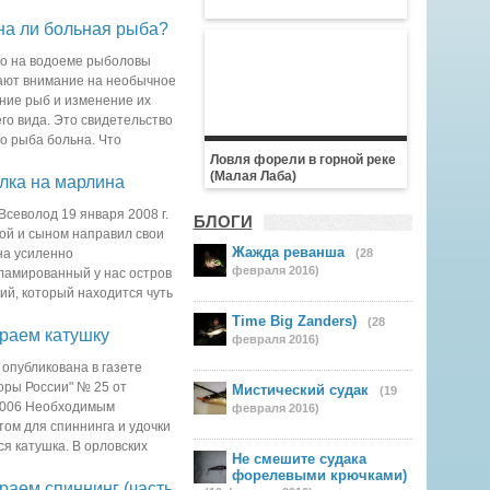
ельно, имеются достоверные
на ли больная рыба?
о на водоеме рыболовы
ют внимание на необычное
ние рыб и изменение их
го вида. Это свидетельство
то рыба больна. Что
ию болезней рыб? Чаще
Ловля форели в горной реке
(Малая Лаба)
лка на марлина
Всеволод 19 января 2008 г.
БЛОГИ
ной и сыном направил свои
Жажда реванша
на усиленно
(28
февраля 2016)
ламированный у нас остров
ий, который находится чуть
орый, в свою очередь
Time Big Zanders)
(28
раем катушку
февраля 2016)
 опубликована в газете
оры России" № 25 от
Мистический судак
(19
2006 Необходимым
февраля 2016)
том для спиннинга и удочки
ся катушка. В орловских
Не смешите судака
ревеликое множество. Как же
форелевыми крючками)
аем спиннинг (часть