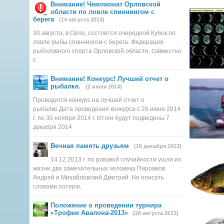
Внимание! Чемпионат Орловской
за 1996 год
области по ловле спиннингом с
спортсмено
берега
(14 августа 2014)
30 августа, в Орле, состоится очередной Кубок по
ловле рыбы спиннингом с берега. Федерация
рыболовного спорта Орловской области, совместно
с
календарном
Внимание! Конкурс! Лучший отчет о
информиров
рыбалке.
(2 июля 2014)
Проводится конкурс на лучший отчет о
рыбалке.Дата проведения конкурса с 26 июня 2014
г. по 30 ноября 2014 г. Итоги будут подведены 7
декабря 2014
другие мало
Вечная память друзьям
(16 декабря 2013)
жизни насе
14.12.2013 г. по роковой случайности ушли из
жизни два замечательных человека Пирожков
Андрей и Михайловский Дмитрий. Не описать
словами потерю,
Положение о проведении турнира
«Трофеи Авалона-2013»
в районе се
(26 августа 2013)
Реки Рог