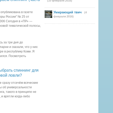
(10 февраля 2016)
 опубликована в газете
Умирающий твич
(4
оры России" № 25 от
февраля 2016)
2006 Сегодня в «ПР» —
новой тематической полосы,
вучание этого слова
 сердце
ь за три дня до
арни и сказали, что у них
ре в республику Коми. Я
сился. Посмотреть
ыбрать спиннинг для
овой ловли?
е сразу отсечём всяческие
ы об универсальности
га, такого в принципе не
 и врятли когда-либо
оворить исключительно о