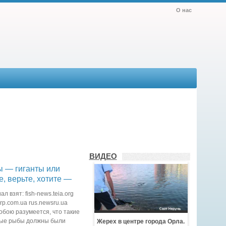
О нас
ВИДЕО
 — гиганты или
е, верьте, хотите —
л взят: fish-news.teia.org
p.com.ua rus.newsru.ua
обою разумеется, что такие
ые рыбы должны были
Жерех в центре города Орла.