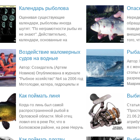
), остановлюсь подробнее на экипировке
прожить много лет. Действит
Календарь рыболова
Опас
в
сведения о
Оценивая существующие
Нередк
календари, рыболовы иногда
обраща
шутят: "По неграмотности рыбы их
поведе
не знают". Действительно,
внешне
календари, основанные на
того, ч
 времени года, не могут правильно
способствует распространен
ать, о
Воздействие маломерных
Рыба
судов на водные
Автор: 
экосистемы
я с же
Автор: Созидатель (Артем
стопы 
Новиков) Опубликована в журнале
разрек
"Рыбное хозяйство" №4 за 2006 год
Маврик
Мотолодки, катера, гидроциклы и
восточнее о. Мадагаскар, кот
мерные суда играют все большую роль в
Как поймать линя
Выби
ления Москвы и
Когда-то линь был самой
Статья
распространенной рыбой в
"Прост
Орловской области. Мой отец
21.06.
ловил его в реке Рог, что в
атрибу
Болховском районе, на реке Неручь
являет
ла Куракино и еще в нескольких водоемах.
магазинах их предлагается п
Как поймать плотву
Выбир