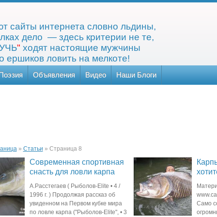
т сайты интернета словно льдины,
лках дело — здесь критерии не те,
УЧЬ
"
ходят настоящие мужчины
 ершиков ловить на мелкоте!
Поэзия
Объявления
Видео
Наши Блоги
раница
»
Статьи
» Страница 8
Современная спортивная
Карпы
снасть для ловли карпа
хотит
нет
А.Расстегаев ( Рыболов-Elite • 4 /
Материа
1996 г. ) Продолжая рассказ об
www.car
увиденном на Первом кубке мира
Само с
по ловле карпа ("Рыболов-Elite", • 3
огромн