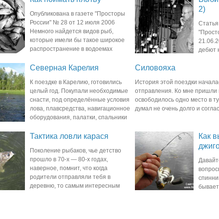
2)
Опубликована в газете "Просторы
России" № 28 от 12 июля 2006
Статья
Немного найдется видов рыб,
"Прост
которые имели бы такое широкое
21.06.
распространение в водоемах
дебют 
бласти, как плотва. В больших
посвященной рыбалке. Само з
Северная Карелия
Силовояха
заставляет учащенно биться
К поездке в Карелию, готовились
История этой поездки началас
целый год. Покупали необходимые
отправления. Ко мне пришли п
снасти, под определённые условия
освободилось одно место в ту
лова, плавсредства, навигационное
думал не очень долго и согла
оборудования, палатки, спальники
местность, средства
Тактика ловли карася
Как в
джиг
Поколение рыбаков, чье детство
прошло в 70-х — 80-х годах,
Давайт
наверное, помнит, что когда
вопрос
родители отправляли тебя в
спиннин
деревню, то самым интересным
бывает,
ть карасиков в деревенском пруду. Вот это
появится . Мы сейчас будем г
выборе спиннинга для ловли