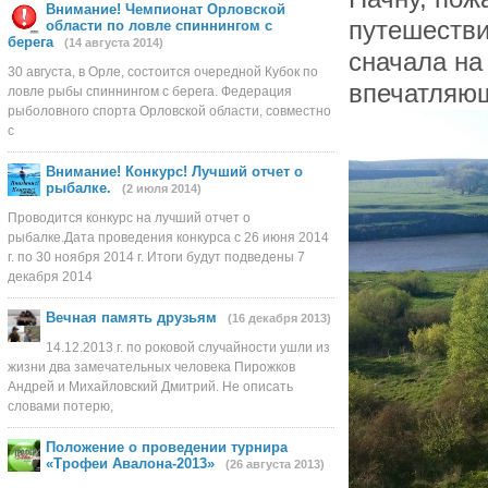
Внимание! Чемпионат Орловской
путешестви
области по ловле спиннингом с
берега
(14 августа 2014)
сначала на
30 августа, в Орле, состоится очередной Кубок по
впечатляю
ловле рыбы спиннингом с берега. Федерация
рыболовного спорта Орловской области, совместно
с
Внимание! Конкурс! Лучший отчет о
рыбалке.
(2 июля 2014)
Проводится конкурс на лучший отчет о
рыбалке.Дата проведения конкурса с 26 июня 2014
г. по 30 ноября 2014 г. Итоги будут подведены 7
декабря 2014
Вечная память друзьям
(16 декабря 2013)
14.12.2013 г. по роковой случайности ушли из
жизни два замечательных человека Пирожков
Андрей и Михайловский Дмитрий. Не описать
словами потерю,
Положение о проведении турнира
«Трофеи Авалона-2013»
(26 августа 2013)