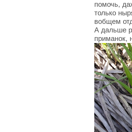
помочь, да
только ныр
вобщем от
А дальше р
приманок, 