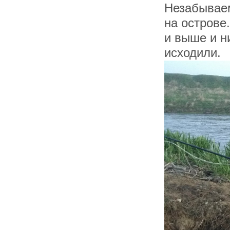
Незабываем
на острове
и выше и н
исходили.