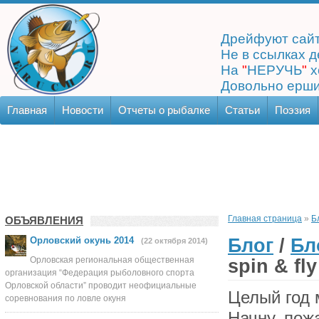
Дрейфуют сайт
Не в ссылках д
На
"
НЕРУЧЬ
"
х
Довольно ерши
Главная
Новости
Отчеты о рыбалке
Статьи
Поэзия
Главная страница
»
Б
ОБЪЯВЛЕНИЯ
Блог
/
Бл
Орловский окунь 2014
(22 октября 2014)
Орловская региональная общественная
spin & fly
организация “Федерация рыболовного спорта
Орловской области” проводит неофициальные
Целый год 
соревнования по ловле окуня
Начну, пож