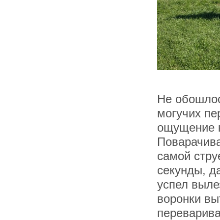
Не обошлос
могучих пе
ощущение к
Поварачива
самой стру
секунды, д
успел выле
воронки вы
переварива