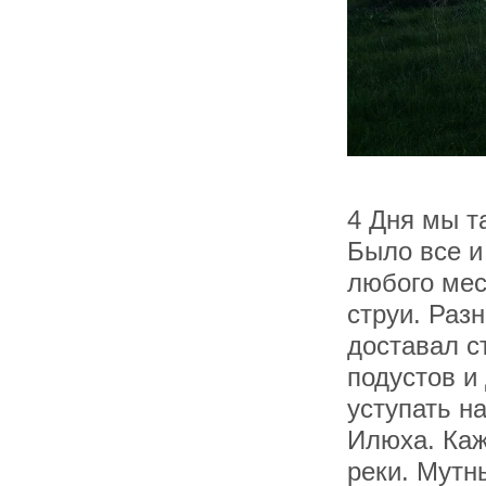
4 Дня мы т
Было все и
любого мес
струи. Раз
доставал с
подустов и
уступать н
Илюха. Каж
реки. Мутн