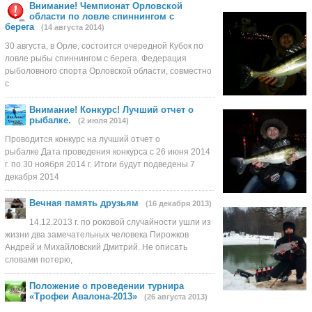
Внимание! Чемпионат Орловской
области по ловле спиннингом с
берега
(14 августа 2014)
30 августа, в Орле, состоится очередной Кубок по
ловле рыбы спиннингом с берега. Федерация
рыболовного спорта Орловской области, совместно
с
Внимание! Конкурс! Лучший отчет о
рыбалке.
(2 июля 2014)
Проводится конкурс на лучший отчет о
рыбалке.Дата проведения конкурса с 26 июня 2014
г. по 30 ноября 2014 г. Итоги будут подведены 7
декабря 2014
небольшое ослаблени
Вечная память друзьям
(16 декабря 2013)
14.12.2013 г. по роковой случайности ушли из
жизни два замечательных человека Пирожков
Андрей и Михайловский Дмитрий. Не описать
словами потерю,
Положение о проведении турнира
«Трофеи Авалона-2013»
(26 августа 2013)
дела и были у мухомо
(Там 3