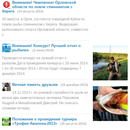
думаю нормальный воб
Внимание! Чемпионат Орловской
области по ловле спиннингом с
берега
(14 августа 2014)
30 августа, в Орле, состоится очередной Кубок по
ловле рыбы спиннингом с берега. Федерация
рыболовного спорта Орловской области, совместно
с
задолго до него, но к
Внимание! Конкурс! Лучший отчет о
ожидания и
рыбалке.
(2 июля 2014)
Проводится конкурс на лучший отчет о
рыбалке.Дата проведения конкурса с 26 июня 2014
г. по 30 ноября 2014 г. Итоги будут подведены 7
декабря 2014
Пригласил в гости Илю
Вечная память друзьям
(16 декабря 2013)
баночкой пенного, ед
14.12.2013 г. по роковой случайности ушли из
жизни два замечательных человека Пирожков
Андрей и Михайловский Дмитрий. Не описать
словами потерю,
Положение о проведении турнира
«Трофеи Авалона-2013»
(26 августа 2013)
осенью, но нашлась и
которую я наверно да