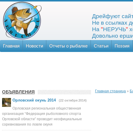
Дрейфуют сайт
Не в ссылках д
На
"
НЕРУЧЬ
"
х
Довольно ерши
Главная
Новости
Отчеты о рыбалке
Статьи
Поэзия
Главная страница
»
Б
ОБЪЯВЛЕНИЯ
Орловский окунь 2014
(22 октября 2014)
Орловская региональная общественная
организация “Федерация рыболовного спорта
Орловской области” проводит неофициальные
соревнования по ловле окуня